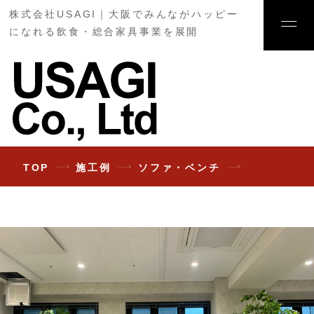
株式会社USAGI｜大阪でみんながハッピー
になれる飲食・総合家具事業を展開
TOP
施工例
ソファ・ベンチ